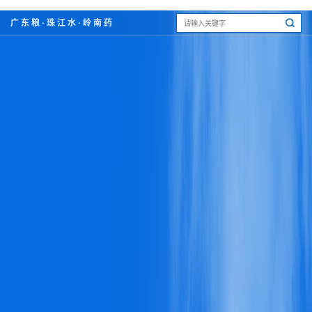
广东粮·珠江水·岭南药