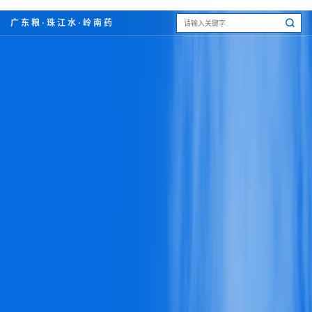
广东粮·珠江水·岭南药