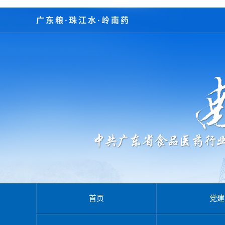
广东粮·珠江水·岭南药
首页
党建