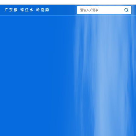
广东粮·珠江水·岭南药