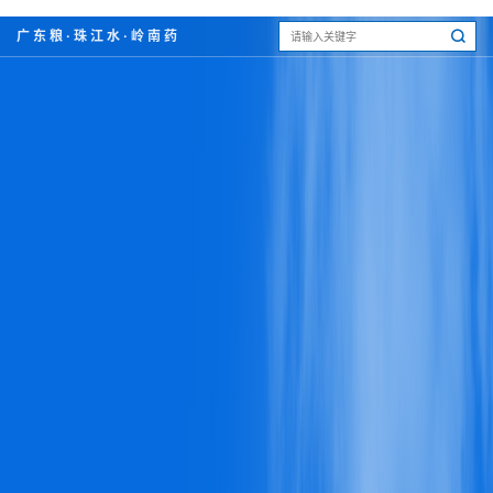
广东粮·珠江水·岭南药