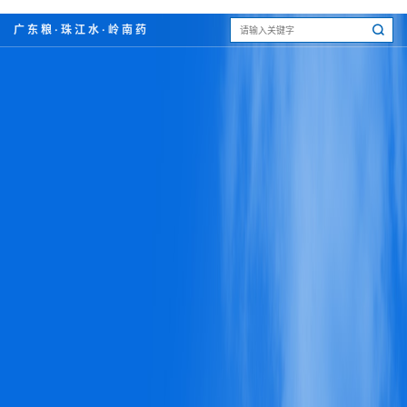
广东粮·珠江水·岭南药