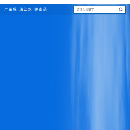
广东粮·珠江水·岭南药