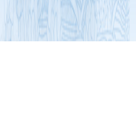
展开导航
党建
4号党建工作站动态
中共广东省社会组织委员会004号
党建工作站和中共广东省食品医药
2023-03-07
行业联合委员会2023年工作简报第