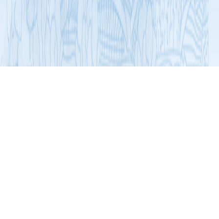
展开导航
加入协会
动态
传承人话非遗：守护舌尖“粤味”，
记住文化乡愁
2022-05-17