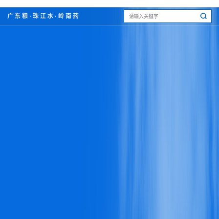
广东粮·珠江水·岭南药