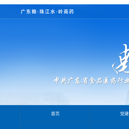
广东粮·珠江水·岭南药
首页
党建