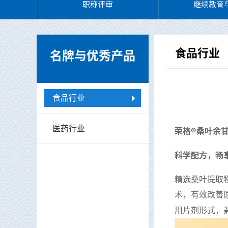
职称评审
继续教育
食品行业
名牌与优秀产品
食品行业
医药行业
荣格
®
桑叶余
科学配方
，畅
精选桑叶提取
术
，有效改善
用片剂形式，