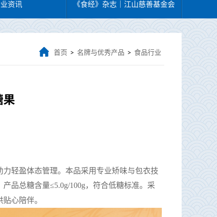
行业资讯
《食经》杂志｜江山慈善基金会
首页
名牌与优秀产品
食品行业
>
>
糖果
助力轻盈体态管理。本品采用专业矫味与包衣技
。产品总糖含量
≤5.0g/100g，符合低糖标准。采
供贴心陪伴。