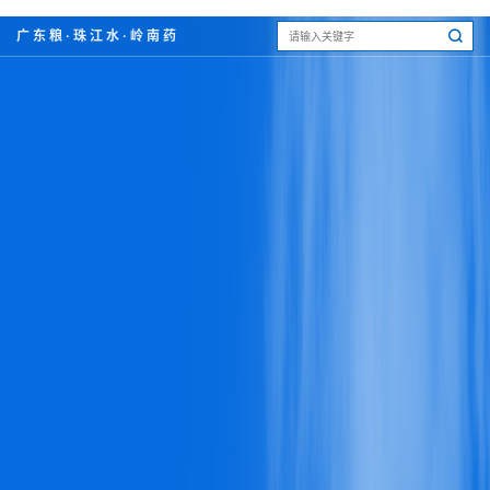
广东粮·珠江水·岭南药