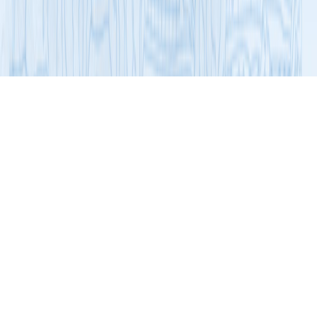
展开导航
名牌与优秀产品
食品行业
云教授®三蔳饮荷椒草本饮
云教授
®
三蔳饮荷椒草本饮
产品配料：水、荷叶、山楂、粳米、罗汉果、花椒、赤藓