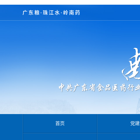
广东粮·珠江水·岭南药
首页
党建