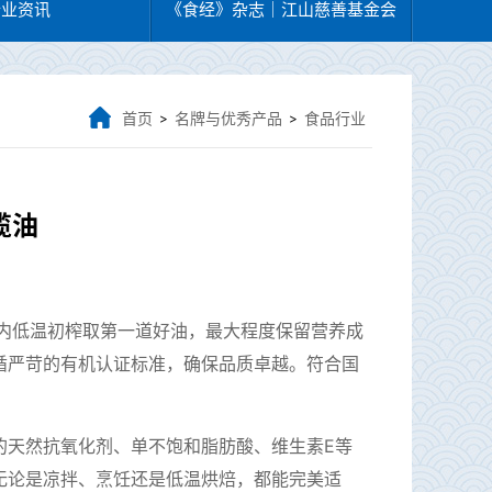
行业资讯
《食经》杂志｜江山慈善基金会
首页
名牌与优秀产品
食品行业
>
>
榄油
内低温初榨取第一道好油，最大程度保留营养成
循严苛的有机认证标准，确保品质卓越。符合国
的天然抗氧化剂、单不饱和脂肪酸、维生素
E
等
无论是凉拌、烹饪还是低温烘焙，都能完美适