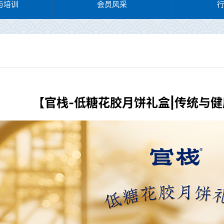
与培训
会员风采
​【官栈-低糖花胶月饼礼盒|传统与