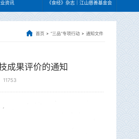
行业资讯
《食经》杂志｜江山慈善基金会
首页
“三品”专项行动
通知文件
>
>
科技成果评价的通知
11753