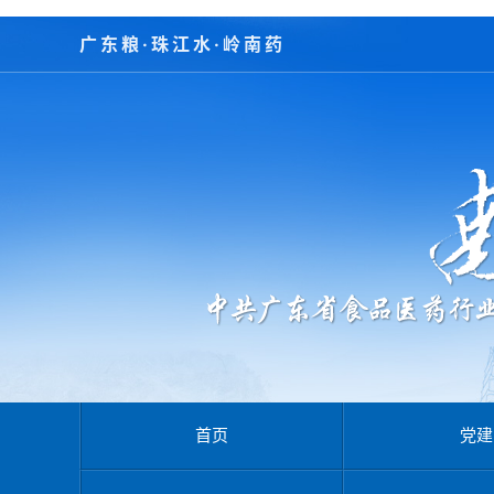
广东粮·珠江水·岭南药
首页
党建