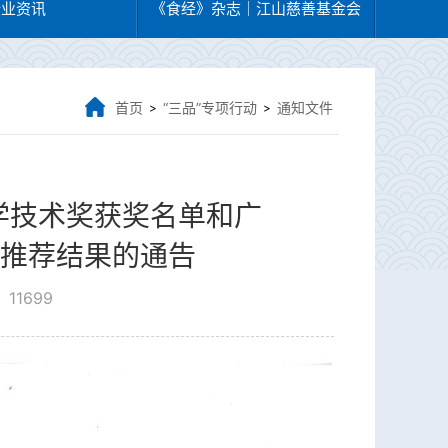
行业资讯
《食经》杂志｜江山慈善基金会
首页
“三品”专项行动
通知文件
>
>
学技术奖获奖名单和广
目推荐结果的通告
11699