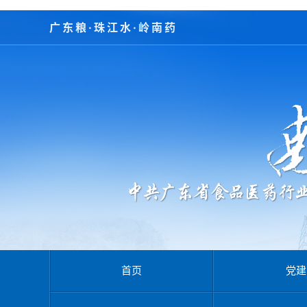
广东粮·珠江水·岭南药
首页
党建