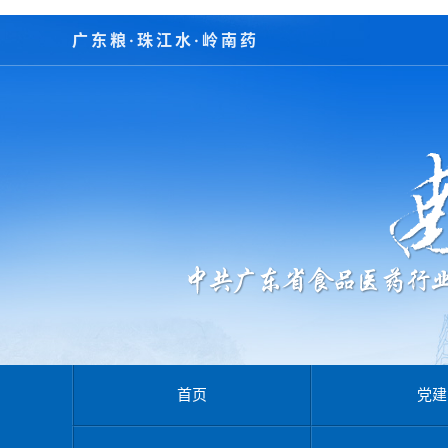
广东粮·珠江水·岭南药
首页
党建