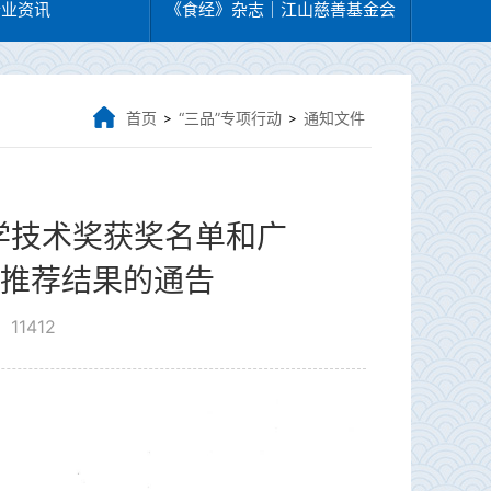
行业资讯
《食经》杂志｜江山慈善基金会
首页
“三品”专项行动
通知文件
>
>
学技术奖获奖名单和广
目推荐结果的通告
11412