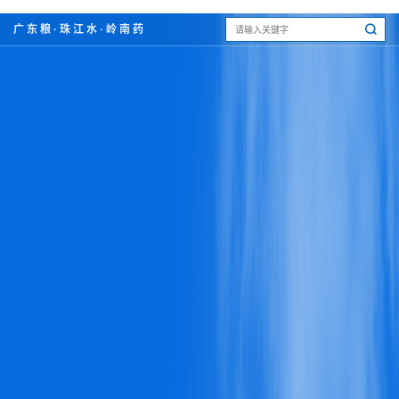
广东粮·珠江水·岭南药